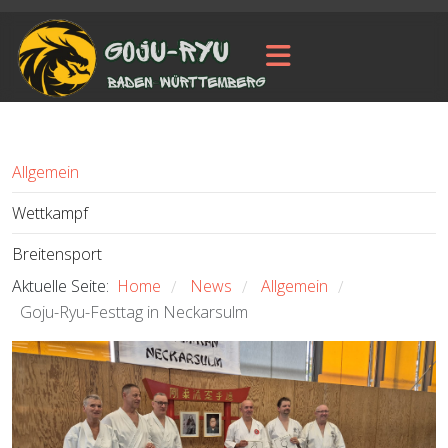
Allgemein
Wettkampf
Breitensport
Aktuelle Seite:
Home
News
Allgemein
/
/
/
Goju-Ryu-Festtag in Neckarsulm