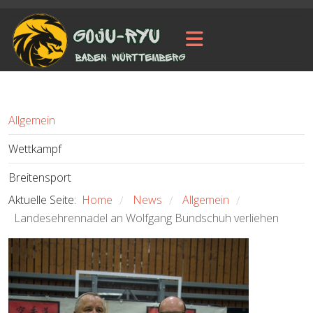
Allgemein
Wettkampf
Breitensport
Aktuelle Seite:
Home
News
Allgemein
/
/
/
Landesehrennadel an Wolfgang Bundschuh verliehen